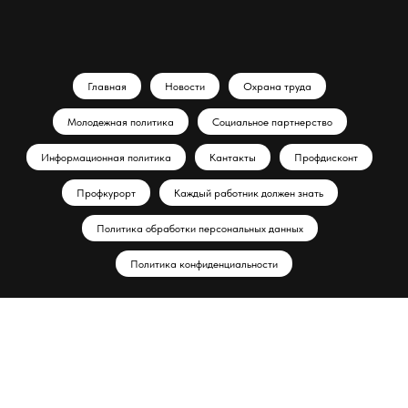
Главная
Новости
Охрана труда
Молодежная политика
Социальное партнерство
Информационная политика
Кантакты
Профдисконт
Профкурорт
Каждый работник должен знать
Политика обработки персональных данных
Политика конфиденциальности
© 2026 Все права защищены. Адыгейская республиканская
организация Общероссийского профсоюза работников
государственных учреждений и общественного обслуживания
Российской Федерации