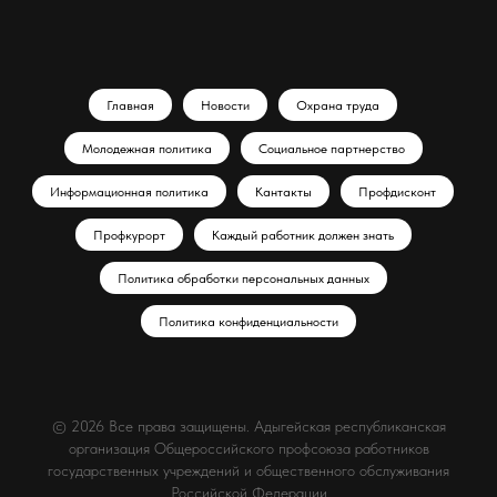
Главная
Новости
Охрана труда
Молодежная политика
Социальное партнерство
Информационная политика
Кантакты
Профдисконт
Профкурорт
Каждый работник должен знать
Политика обработки персональных данных
Политика конфиденциальности
© 2026 Все права защищены. Адыгейская республиканская
организация Общероссийского профсоюза работников
государственных учреждений и общественного обслуживания
Российской Федерации