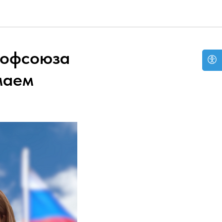
рофсоюза
маем