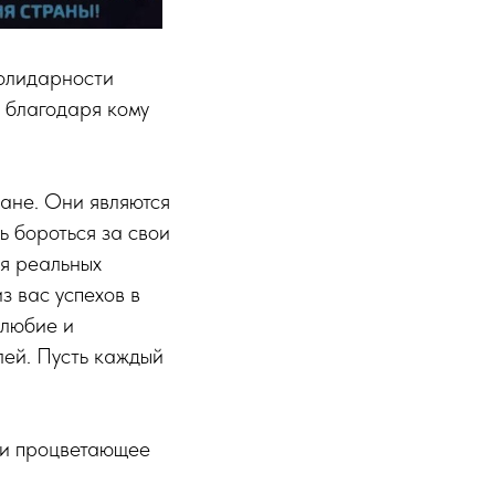
олидарности
, благодаря кому
ране. Они являются
ь бороться за свои
ся реальных
з вас успехов в
олюбие и
лей. Пусть каждый
 и процветающее