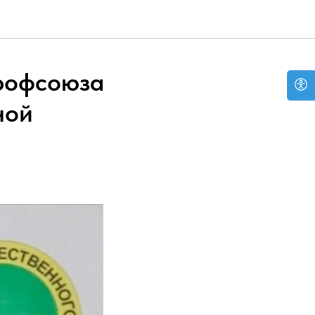
рофсоюза
ной