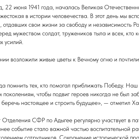
д, 22 июня 1941 года, началась Великая Отечествен
жестокая в истории человечества. В этот день мы в
, отдавших свои жизни за свободу и независимость Р
еред мужеством солдат, тружеников тыла и всех, кто 
х усилий.
ии возложили живые цветы к Вечному огню и почтили
а помнить тех, кто помогал приближать Победу. Наш
м поколениям, чтобы подвиг героев никогда не был за
 беречь настоящее и строить будущее», — отметил Х
 Отделения СФР по Адыгее регулярно участвует в па
шнее событие стало важной частью воспитательной ра
олением сотрудников. Сохранение исторической пра