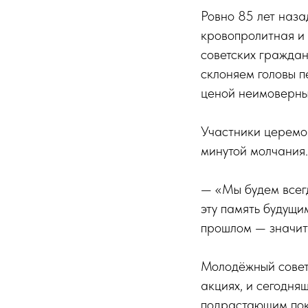
Ровно 85 лет наза
кровопролитная и 
советских граждан
склоняем головы п
ценой неимоверны
Участники церемон
минутой молчания.
— «Мы будем всегд
эту память будущи
прошлом — значит
Молодёжный совет
акциях, и сегодня
подрастающим пок