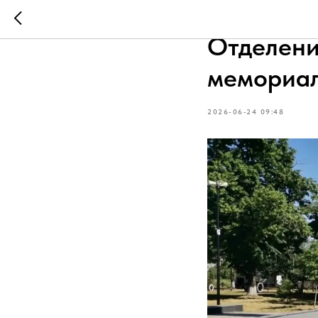
В День п
Отделени
мемориа
2026-06-24 09:48