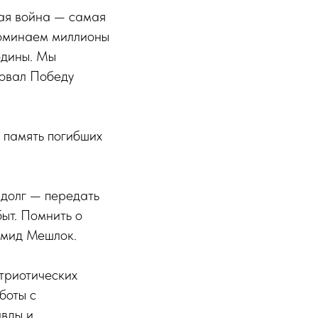
ная война — самая
споминаем миллионы
одины. Мы
ковал Победу
 память погибших
 долг — передать
быт. Помнить о
амид Мешлок.
триотических
боты с
вды и