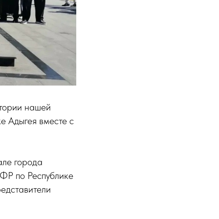
стории нашей
е Адыгея вместе с
але города
ФР по Республике
редставители