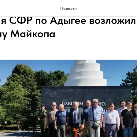
амяти и скорби сотрудники
Новости
я СФР по Адыгее возложил
лу Майкопа